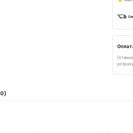
Оплат
Готівко
розрах
(0)