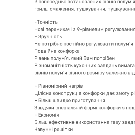
9 попередньо встановлених рівнів полум’
гриль, смаження, тушкування, тушкуванн
-Точність
Нові перемикачі з 9-рівневим регулюванн
– Зручність
Не потрібно постійно регулювати полум’я 
Подвійна конфорка
Рівень полум’я, який Вам потрібен
Різноманітність кухонних завдань вимагає
рівнів полум’я різного розміру залежно в
– Рівномірний нагрів
Цілісна конструкція конфорки дає змогу р
– Більш швидке приготування
Завдяки спеціальній формі конфорки з по
– Економія
Більш ефективне використання газу завд
Чавунні решітки