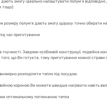
я дають змогу ідеально налаштувати полум’я відповідно 
я тощо)
ям розміру полум’я дають змогу щоразу точно обирати н
під час приготування
 гнучкості. Завдяки особливій конструкції, подвійна ко
ід того, що Ви готуєте, тому приготування кожної страви
івномірно розподіляти тепло під посудом.
двійною короною Ви можете швидше нагрівати навіть вел
яки оптимальному поглинанню тепла