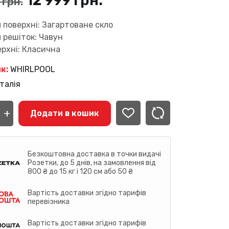
12 999
грн.
9
грн.
ціна:
ціна:
 поверхні: Загартоване скло
 решіток: Чавун
15
12
рхні: Класична
559 грн..
999 грн..
к:
WHIRLPOOL
талія
ча
+
рхня
Додати в кошик
LPOOL
NB1
сть
Безкоштовна доставка в точки видачі
Розетки, до 5 днів, на замовлення від
800 ₴ до 15 кг і 120 см або 50 ₴
Вартість доставки згідно тарифів
перевізника
Вартість доставки згідно тарифів