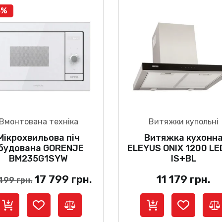
3%
Вмонтована техніка
Витяжки купольні
Мікрохвильова піч
Витяжка кухонн
будована GORENJE
ELEYUS ONIX 1200 LE
BM235G1SYW
IS+BL
Оригінальна
Поточна
17 799
грн.
11 179
грн.
 499
грн.
ціна:
ціна:
20
17