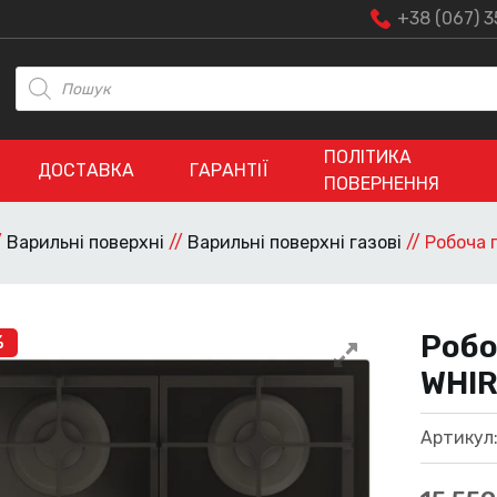
+38 (067) 3
Пошук
товарів
ПОЛІТИКА
ДОСТАВКА
ГАРАНТІЇ
ПОВЕРНЕННЯ
/
Варильні поверхні
//
Варильні поверхні газові
//
Робоча 
Робо
%
WHIR
Артикул