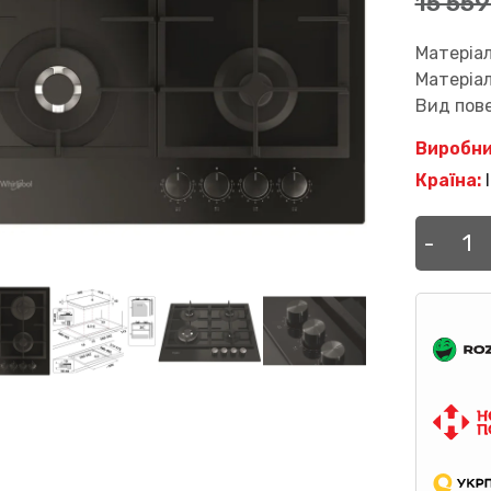
15 55
Матеріал
Матеріал
Вид пове
Виробни
Країна:
І
Робо
-
пове
WHIR
GOFL
629/
кількі