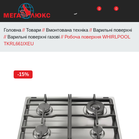
0
0
Головна
//
Товари
//
Вмонтована техніка
//
Варильні
поверхні
//
Варильні поверхні газові
//
Робоча поверхня
WHIRLPOOL TKRL661IXEU
-15%