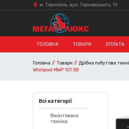
м. Тернопіль, вул. Тарнавського, 19
ГОЛОВНА
ТОВАРИ
ОПЛАТА
Головна
//
Товари
//
Дрібна побутова техн
Whirlpool MWP 101 SB
Всі категорії
Вмонтована
техніка