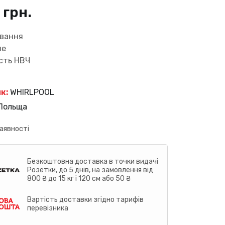
4
грн.
ування
не
сть НВЧ
к:
WHIRLPOOL
Польща
аявності
Безкоштовна доставка в точки видачі
Розетки, до 5 днів, на замовлення від
800 ₴ до 15 кг і 120 см або 50 ₴
Вартість доставки згідно тарифів
перевізника