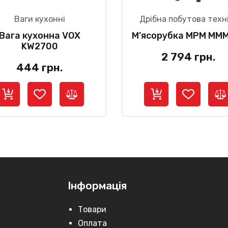
Ваги кухонні
Дрібна побутова техн
Вага кухонна VOX
М’ясорубка MPM MM
KW2700
2 794
грн.
444
грн.
Інформація
Товари
Оплата