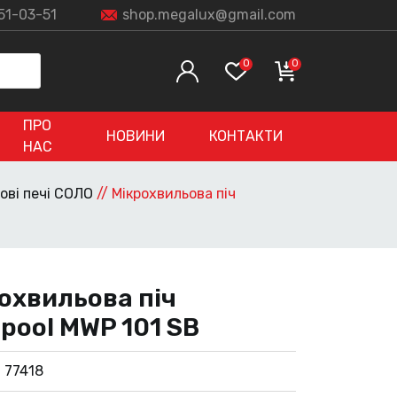
51-03-51
shop.megalux@gmail.com
0
0
ПРО
НОВИНИ
КОНТАКТИ
НАС
ові печі СОЛО
//
Мікрохвильова піч
охвильова піч
lpool MWP 101 SB
:
77418