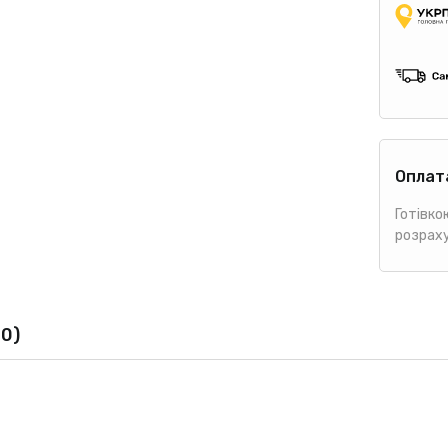
Оплат
Готівко
розрах
(0)