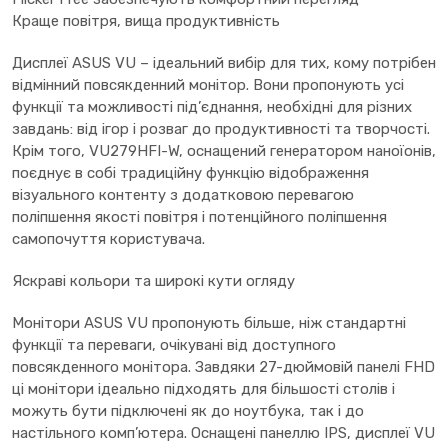
Краще повітря, вища продуктивність
Дисплеї ASUS VU – ідеальний вибір для тих, кому потрібен
відмінний повсякденний монітор. Вони пропонують усі
функції та можливості під’єднання, необхідні для різних
завдань: від ігор і розваг до продуктивності та творчості.
Крім того, VU279HFI-W, оснащений генератором наноїонів,
поєднує в собі традиційну функцію відображення
візуального контенту з додатковою перевагою
поліпшення якості повітря і потенційного поліпшення
самопочуття користувача.
Яскраві кольори та широкі кути огляду
Монітори ASUS VU пропонують більше, ніж стандартні
функції та переваги, очікувані від доступного
повсякденного монітора. Завдяки 27-дюймовій панелі FHD
ці монітори ідеально підходять для більшості столів і
можуть бути підключені як до ноутбука, так і до
настільного комп’ютера. Оснащені панеллю IPS, дисплеї VU