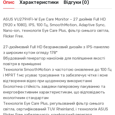
Опис
Характеристики
Відгуки (0)
ASUS VU279HFI-W Eye Care Monitor – 27 дюймів Full HD
(1920 x 1080), IPS, 100 Гц, SmoothMotion, Adaptive Sync,
Nano-ion, технологія Eye Care Plus, фільтр синього світла,
Flicker Free.
27-дюймовий Full HD безрамковий дизайн з IPS-панеллю
з широким кутом огляду 178°
Вбудований генератор наноїонів для поліпшення якості
повітря в приміщенні
Технологія SmoothMotion з частотою оновлення до 100 Гц
і MPRT 1 мс усуває трасування та забезпечує чітке і ясне
відтворення відео при щоденному використанні
Екологічна стійкість завдяки паперовому пакуванню та
енергоефективним характеристикам, що відповідають
екологічним стандартам
Технологія Eye Care Plus, регульований фільтр синього
світла, сертифікований TUV Rheinland, і технологія ASUS
Flicker Free забезпечують комфортний перегляд