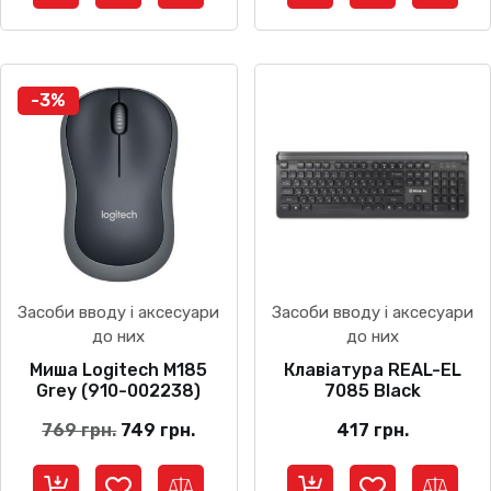
-3%
Засоби вводу і аксесуари
Засоби вводу і аксесуари
до них
до них
Миша Logitech M185
Клавіатура REAL-EL
Grey (910-002238)
7085 Black
Оригінальна
Поточна
769
грн.
749
грн.
417
грн.
ціна:
ціна:
769 грн..
749 грн..