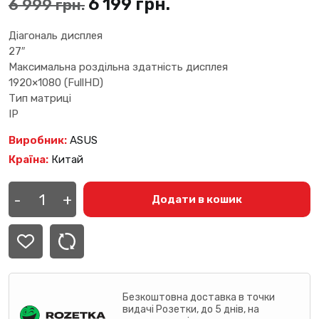
Оригінальна
Поточна
6 199
грн.
6 999
грн.
ціна:
ціна:
Діагональ дисплея
27″
6
6
Максимальна роздільна здатність дисплея
999 грн..
199 грн..
1920×1080 (FullHD)
Тип матриці
IP
Виробник:
ASUS
Країна:
Китай
Монітор
Asus
-
+
Додати в кошик
VU279HFI-
W
90LM09IT-
B01K70
кількість
Безкоштовна доставка в точки
видачі Розетки, до 5 днів, на