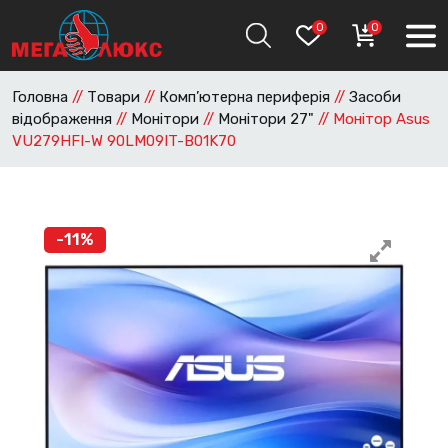
0
0
Головна
//
Товари
//
Комп’ютерна периферія
//
Засоби
відображення
//
Монітори
//
Монітори 27"
//
Монітор Asus
VU279HFI-W 90LM09IT-B01K70
-11%