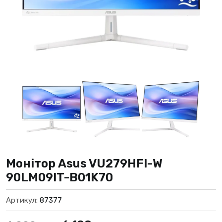
Монітор Asus VU279HFI-W
90LM09IT-B01K70
Артикул:
87377