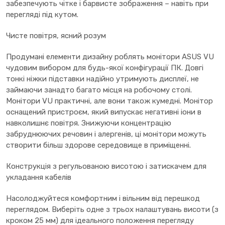
забезпечують чітке і барвисте зображення – навіть при
перегляді під кутом.
Чисте повітря, ясний розум
Продумані елементи дизайну роблять монітори ASUS VU
чудовим вибором для будь-якої конфігурації ПК. Довгі
тонкі ніжки підставки надійно утримують дисплеї, не
займаючи занадто багато місця на робочому столі.
Монітори VU практичні, але вони також кумедні. Монітор
оснащений пристроєм, який випускає негативні іони в
навколишнє повітря. Знижуючи концентрацію
забруднюючих речовин і алергенів, ці монітори можуть
створити більш здорове середовище в приміщенні.
Конструкція з регульованою висотою і затискачем для
укладання кабелів
Насолоджуйтеся комфортним і вільним від перешкод
переглядом. Виберіть одне з трьох налаштувань висоти (з
кроком 25 мм) для ідеального положення перегляду