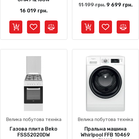
Оригінальна
По
11 199
грн.
9 699
грн.
16 019
грн.
ціна:
ці
11
9
199 грн..
69
Велика побутова техніка
Велика побутова техніка
Газова плита Beko
Пральна машина
FSS52020DW
Whirlpool FFB 10469