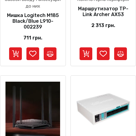
до них
Маршрутизатор TP-
Link Archer AX53
Мишка Logitech M185
Black/Blue L910-
2 313
грн.
002239
711
грн.