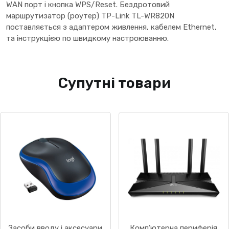
WAN порт і кнопка WPS/Reset. Бездротовий
маршрутизатор (роутер) TP-Link TL-WR820N
поставляється з адаптером живлення, кабелем Ethernet,
та інструкцією по швидкому настроюванню.
Супутні товари
Засоби вводу і аксесуари
Комп’ютерна периферія