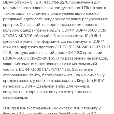
DDR4 об’ємом 8 ГБ KF436C16RB2/8 призначений для
максимального підвищення продуктивності ПК в іграх, а
також задачах стримінгу, редагування відео високої
роздільної здатності, рендерингу та інших ресурсоємних
програм. Оснащений теплорозподільником чорного
кольору, одноранговий модуль UDIMM DDR4-3600 CL16
KF436C16RB2/8 зібраний з 8 чіпів щільністю 1Gx8 біт і
сумісний з усіма платформами, що підтримують DDR4*.
Крім стандартного профілю JEDEC (DDR4-2400 CL17-17-17
1.2 В), модуль забезпечений двома XMP 2.0 профілями
(DDR4-3600 CL16-20-20 1.35 В та резервним, на випадок,
якщо система не може працювати на максимальній
частоті, DDR4 -3000 CL15-17-17 1.35). Забезпечує
створення контенту, багатозадачність та максимальну
продуктивність у новітніх іграх, пам’ять Kingston FURY
Renegade DDR4 – ідеальний вибір для геймерів,
ентузіастів, творців контенту та екстремальних
оверклокерів.
При грі в найекстремальніших умовах, при стрімінгу у
форматі 4K і вище або при серйозній анімації та 3D-