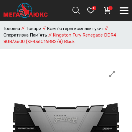
0
0
Головна
//
Товари
//
Комп’ютерні комплектуючі
//
Оперативна Пам`ять
//
Kingston Fury Renegade DDR4
8GB/3600 (KF436C16RB2/8) Black