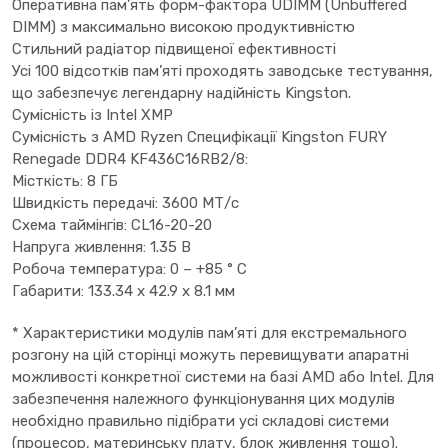
Оперативна пам’ять форм-фактора UDIMM (Unbuffered
DIMM) з максимально високою продуктивністю
Стильний радіатор підвищеної ефективності
Усі 100 відсотків пам’яті проходять заводське тестування,
що забезпечує легендарну надійність Kingston.
Сумісність із Intel XMP
Сумісність з AMD Ryzen Специфікації Kingston FURY
Renegade DDR4 KF436C16RB2/8:
Місткість: 8 ГБ
Швидкість передачі: 3600 МТ/с
Схема таймінгів: CL16-20-20
Напруга живлення: 1.35 В
Робоча температура: 0 – +85 ° C
Габарити: 133.34 x 42.9 x 8.1 мм
* Характеристики модулів пам’яті для екстремального
розгону на цій сторінці можуть перевищувати апаратні
можливості конкретної системи на базі AMD або Intel. Для
забезпечення належного функціонування цих модулів
необхідно правильно підібрати усі складові системи
(процесор, материнську плату, блок живлення тощо).