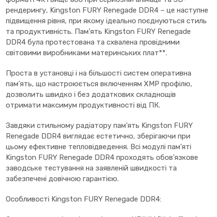
рендерингу, Kingston FURY Renegade DDR4 – це наступне
підвищення рівня, при якому ідеально поєднуються стиль
та продуктивність. Пам’ять Kingston FURY Renegade
DDR4 була протестована та схвалена провідними
світовими виробниками материнських плат**.
Проста в установці і на більшості систем оперативна
пам’ять, що настроюється включенням XMP профілю,
дозволить швидко і без додаткових складнощів
отримати максимум продуктивності від ПК.
Завдяки стильному радіатору пам’ять Kingston FURY
Renegade DDR4 виглядає естетично, зберігаючи при
цьому ефективне тепловідведення. Всі модулі пам’яті
Kingston FURY Renegade DDR4 проходять обов’язкове
заводське тестування на заявленій швидкості та
забезпечені довічною гарантією.
Особливості Kingston FURY Renegade DDR4: