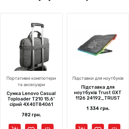
Портативні комп'ютери
Підставки для ноутбуків
та аксесуари
Підставка для
ноутбуків Trust GXT
Сумка Lenovo Casual
1126 24192_TRUST
Toploader T210 15.6″
сірий 4X40T84061
1 334
грн.
782
грн.