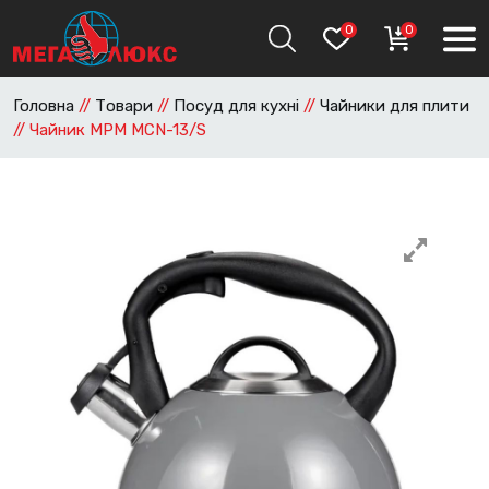
0
0
Головна
//
Товари
//
Посуд для кухні
//
Чайники для плити
//
Чайник MPM MCN-13/S