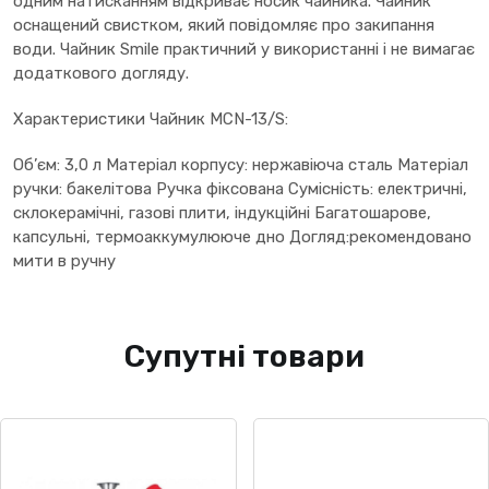
одним натисканням відкриває носик чайника. Чайник
оснащений свистком, який повідомляє про закипання
води. Чайник Smile практичний у використанні і не вимагає
додаткового догляду.
Характеристики Чайник MCN-13/S:
Об’єм: 3,0 л Матеріал корпусу: нержавіюча сталь Матеріал
ручки: бакелітова Ручка фіксована Сумісність: електричні,
склокерамічні, газові плити, індукційні Багатошарове,
капсульні, термоаккумулююче дно Догляд:рекомендовано
мити в ручну
Супутні товари